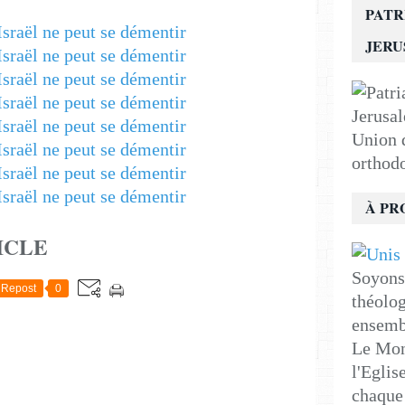
PATR
JER
Union d
orthod
À PR
ICLE
Soyons 
Repost
0
théolog
ensemb
Le Mon
l'Eglis
chaque 