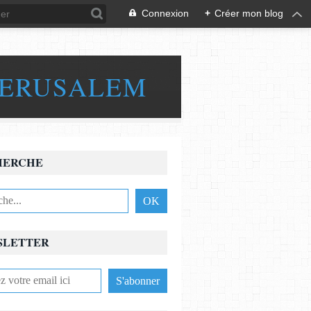
Connexion
+
Créer mon blog
JERUSALEM
HERCHE
SLETTER