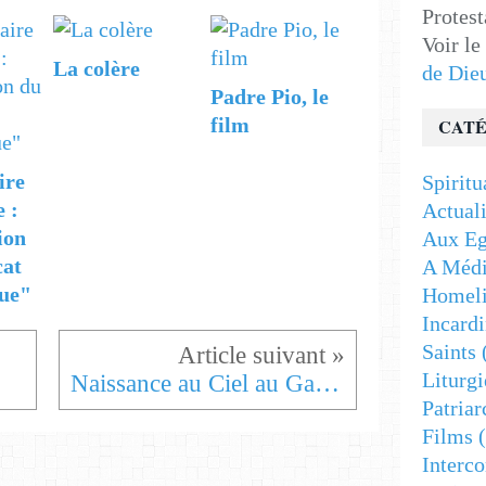
Protest
Voir le
La colère
de Die
Padre Pio, le
film
CATÉ
ire
Spiritu
e :
Actuali
ion
Aux Eg
cat
A Médi
ue"
Homeli
Incardi
Saints
Liturgi
Naissance au Ciel au Gabon
Patriar
Films
(
Interc