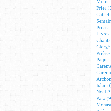
Moine
Prier
(
Catéch
Semain
Prieres
Livres
Chants
Clergé
Prière
Paques
Carem
Carêm
Archon
Islam
(
Noel
(9
Paix
(9
Monast