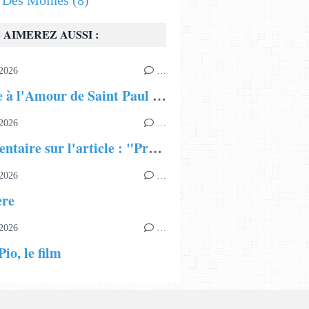
s Des Moines
(8)
 AIMEREZ AUSSI :
2026
…
Hymne à l'Amour de Saint Paul Apôtre
2026
…
Commentaire sur l'article : "Présentation du Patriarcat Œcuménique"
2026
…
ère
2026
…
io, le film