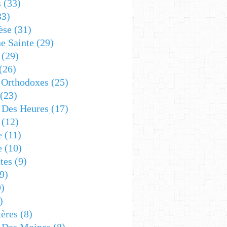
s
(33)
33)
èse
(31)
e Sainte
(29)
(29)
(26)
 Orthodoxes
(25)
(23)
s Des Heures
(17)
(12)
e
(11)
e
(10)
tes
(9)
9)
)
)
ères
(8)