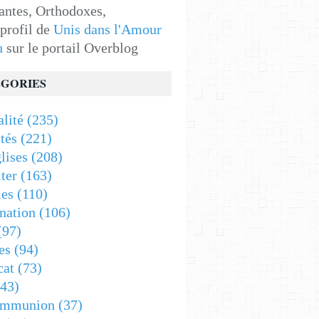
antes, Orthodoxes,
 profil de
Unis dans l'Amour
u
sur le portail Overblog
GORIES
alité
(235)
tés
(221)
lises
(208)
ter
(163)
es
(110)
nation
(106)
(97)
es
(94)
cat
(73)
43)
ommunion
(37)