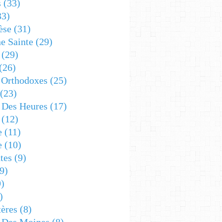
s
(33)
33)
èse
(31)
e Sainte
(29)
(29)
(26)
 Orthodoxes
(25)
(23)
s Des Heures
(17)
(12)
e
(11)
e
(10)
tes
(9)
9)
)
)
ères
(8)