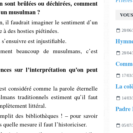
Prière
n sont brûlées ou déchirées, comment
d’un musulman ?
VOUS
n, il faudrait imaginer le sentiment d’un
e à des hosties piétinées.
28/06/
 s’ensuivre est injustifiable.
ément beaucoup de ­musulmans, c’est
28/04/
nces sur l’interprétation qu’on peut
17/03/
La col
 est considéré comme la parole éternelle
mans traditionnels estiment qu’il faut
14/03/
mplètement littéral.
Padre P
mplit des ­bibliothèques ! – pour savoir
 quelle mesure il faut l’historiciser.
05/07/