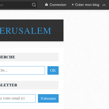
Connexion
+
Créer mon blog
JERUSALEM
HERCHE
SLETTER