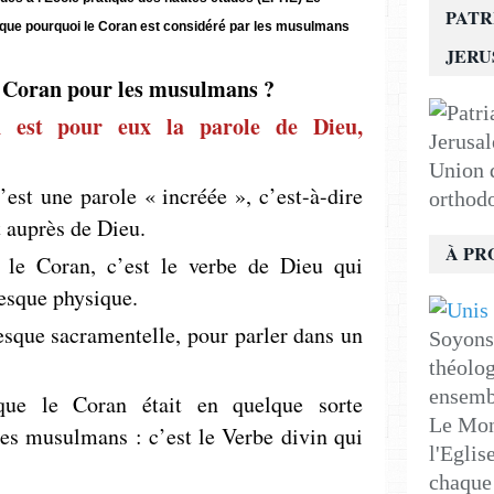
PATR
que pourquoi le Coran est considéré par les musulmans
JER
e Coran pour les musulmans ?
est pour eux la parole de Dieu,
Union d
est une parole « incréée », c’est-à-dire
orthod
t auprès de Dieu.
À PR
 le Coran, c’est le verbe de Dieu qui
resque physique.
sque ­sacramentelle, pour parler dans un
Soyons 
théolog
ensemb
que le Coran était en quelque sorte
Le Mon
les musulmans : c’est le Verbe divin qui
l'Eglis
chaque 