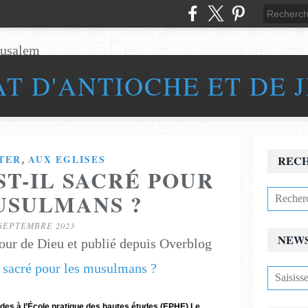
AT D'ANTIOCHE ET DE 
,
TER
AUX EGLISES
REC
ST-IL SACRÉ POUR
USULMANS ?
 SEPTEMBRE 2023
NEW
our de Dieu et publié depuis Overblog
udes à l’École pratique des hautes études (EPHE) Le