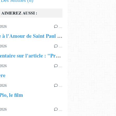
s Des Moines
(8)
 AIMEREZ AUSSI :
2026
…
Hymne à l'Amour de Saint Paul Apôtre
2026
…
Commentaire sur l'article : "Présentation du Patriarcat Œcuménique"
2026
…
ère
2026
…
io, le film
2026
…