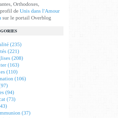
antes, Orthodoxes,
 profil de
Unis dans l'Amour
u
sur le portail Overblog
GORIES
alité
(235)
tés
(221)
lises
(208)
ter
(163)
es
(110)
nation
(106)
(97)
es
(94)
cat
(73)
43)
ommunion
(37)