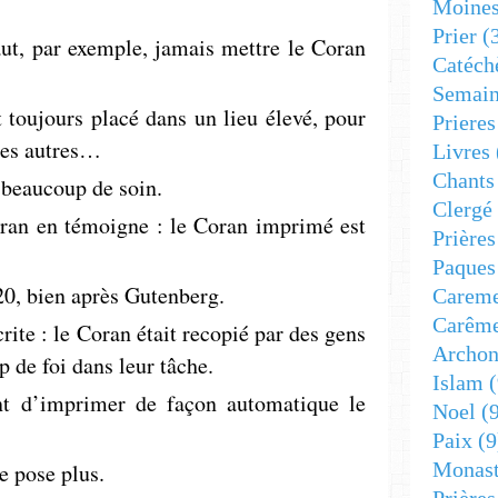
Moine
Prier
(
aut, par exemple, jamais mettre le Coran
Catéch
Semain
t toujours placé dans un lieu élevé, pour
Prieres
 des autres…
Livres
Chants
c beaucoup de soin.
Clergé
Coran en témoigne : le Coran imprimé est
Prière
Paques
0, bien après ­Gutenberg.
Carem
Carêm
rite : le Coran était recopié par des gens
Archon
 de foi dans leur tâche.
Islam
(
ant d’imprimer de façon automatique le
Noel
(9
Paix
(9
Monast
e pose plus.