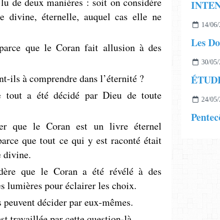
 lu de deux manières : soit on considère
 divine, éternelle, auquel cas elle ne
14/06/
Les Do
parce que le Coran fait allusion à des
30/05/
-ils à comprendre dans l’éternité ?
e tout a été décidé par Dieu de toute
24/05/
Pentec
mer que le Coran est un livre éternel
parce que tout ce qui y est raconté était
 divine.
sidère que le Coran a été révélé à des
s ­lumières pour éclairer les choix.
ls peuvent décider par eux-mêmes.
 travaillée par cette question-là.