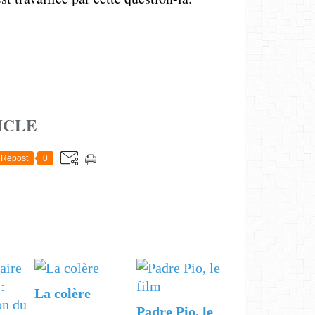
ICLE
Repost
0
La colère
Padre Pio, le