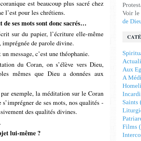
e coranique est beaucoup plus sacré chez
Protest
 l’est pour les ­chrétiens.
Voir le
de Die
t de ses mots sont donc sacrés…
écrit sur du papier, l’écriture elle-même
CATÉ
 imprégnée de parole divine.
 un message, c’est une théophanie.
Spiritu
Actuali
tation du Coran, on s’élève vers Dieu,
Aux Eg
aroles mêmes que Dieu a données aux
A Médi
Homeli
 par exemple, la méditation sur le Coran
Incardi
 s’imprégner de ses mots, nos qualités ­
Saints
Liturgi
sivement des qualités divines.
Patriar
.
Films
(
objet lui-même ?
Interc