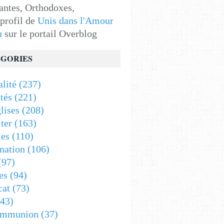
antes, Orthodoxes,
 profil de
Unis dans l'Amour
u
sur le portail Overblog
GORIES
alité
(237)
tés
(221)
lises
(208)
ter
(163)
es
(110)
nation
(106)
(97)
es
(94)
cat
(73)
43)
ommunion
(37)