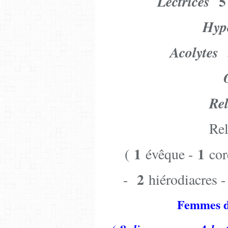
Lectrices
Hyp
Acolytes
Re
Re
1
1
(
évêque -
cor
2
-
hiérodiacres 
Femmes d