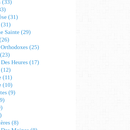
s
(33)
33)
èse
(31)
(31)
e Sainte
(29)
(26)
 Orthodoxes
(25)
(23)
s Des Heures
(17)
(12)
e
(11)
e
(10)
tes
(9)
9)
)
)
ères
(8)