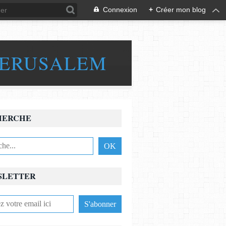
Connexion
+
Créer mon blog
JERUSALEM
HERCHE
SLETTER