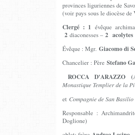
provinces liguriennes de Savo
(voir pays sous le diocèse de 
Clergé : 1
évêque archima
2
2 acolytes
diaconesses –
Giacomo di 
Évêque : Mgr.
Stefano Ga
Chancelier : Père
ROCCA D'ARAZZO (
Monastique Templier de la
et
Compagnie de San
Responsable : Archimandr
Doglione)
Andrea Lesino
oblat: frère