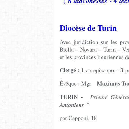
8
- 4
diaconesses
lec
(
Diocèse de Turin
Avec juridiction sur les pr
Biella – Novara – Turin – Ver
et les provinces liguriennes d
Clergé : 1
3
corepiscopo –
pr
Maximus Ta
Évêque : Mgr
TURIN -
Prieuré Génér
Antoniens
"
par Capponi, 18