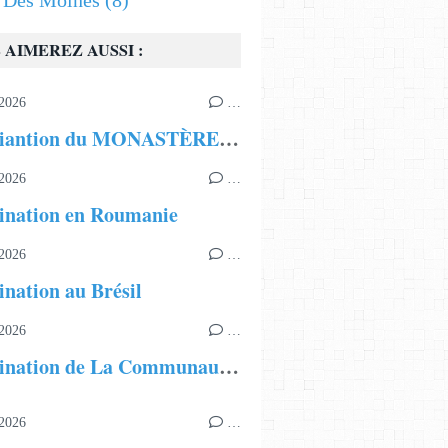
s Des Moines
(8)
 AIMEREZ AUSSI :
2026
…
Incardiantion du MONASTÈRE DE TOUTES LES ÂMES au Nigéria
2026
…
ination en Roumanie
2026
…
ination au Brésil
2026
…
Incardination de La Communauté Missionnaire, Fraternité Notre Dame au Cameroun
2026
…