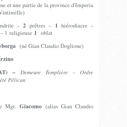
ne et une partie de la province d'Imperia
Vintimille)
2
1
ndrite –
prêtres –
hiérodiacre –
1
– 1 religieuse
oblat
Seborga
(né Gian Claudio Doglione)
rzino
AT) –
Demeure Templière – Ordre
 Piété Pélican
 Basilio
Giacomo
ite Mgr.
(alias Gian Claudio