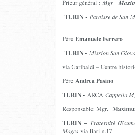
Maxim
Prieur général :
Mgr
TURIN -
Paroisse d
Emanuele Ferrero
Père
TURIN -
Mission San Giova
via Garibaldi – Centre histor
Andrea Pasino
Père
TURIN -
ARCA
Cappella M
Maximus
Responsable: Mgr.
TURIN –
Fraternité Œcumé
Mages
via Bari n.17