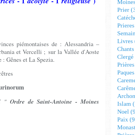
- 1
- 1
)
trices
acolyte
religieuse
Moine
Prier
(
Catéch
Prieres
Semain
Livres
ovinces piémontaises de : Alessandria –
Chants
bania et Vercelli ; sur la Vallée d'Aoste
Clergé
e : Gênes et La Spezia.
Prière
Paques
êtres
Carem
urinorum
Carêm
Archon
Ordre de Saint-Antoine - Moines
al "
Islam
(
Noel
(9
Paix
(9
Monast