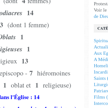
5
4
(dont
femmes)
Protest
Voir le
14
odiacres
de Die
3
(dont 1 femme)
CATÉ
1
Oblats
Spiritu
1
ligieuses
Actuali
Aux Eg
13
ligieux
A Médi
Homeli
7
episcopo -
hiéromoines
Incardi
Saints
1
1
-
oblat et
religieuse)
Liturgi
Patriar
ans l'Église : 14
Films
(
Interc