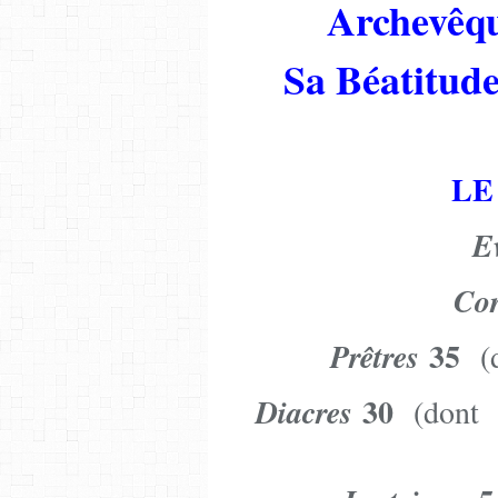
Archevêqu
Sa Béatitud
LE
E
Cor
35
Prêtres
(d
30
Diacres
(dont