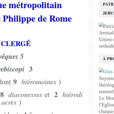
e métropolitain
PATR
JER
e Philippe de Rome
Union d
 CLERGÉ
orthod
vêques 5
À PR
3
ebiscopi
Soyons 
9
ont
hiéromoines
)
théolog
ensemb
8
2
diaconesses
et
hiérodi
Le Mon
acres
)
l'Eglis
chaque 