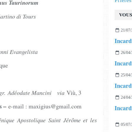
Prière
us Taurinorum
VOUS
e San Martino di Tours
21/07/
nni Evangelista
26/04/
Incard
ique
25/04/
Incard
gr. Adéodate Mancini
via
Viù, 3
24/04/
 –
e-mail : maxigius@gmail.com
nique Apostolique Saint Jérôme et les
05/07/