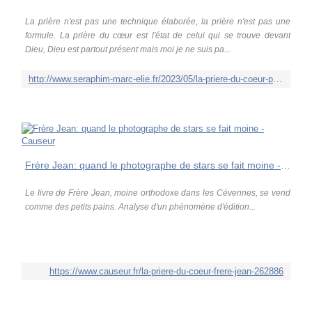
La prière n'est pas une technique élaborée, la prière n'est pas une
formule. La prière du cœur est l'état de celui qui se trouve devant
Dieu, Dieu est partout présent mais moi je ne suis pa...
http://www.seraphim-marc-elie.fr/2023/05/la-priere-du-coeur-par-frere-jean-aux-editions-actes-sud.html
Frère Jean: quand le photographe de stars se fait moine - Causeur
Le livre de Frère Jean, moine orthodoxe dans les Cévennes, se vend
comme des petits pains. Analyse d'un phénomène d'édition...
https://www.causeur.fr/la-priere-du-coeur-frere-jean-262886