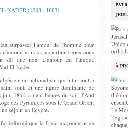
PATR
JER
eut surpasser l'amour de l'homme pour
Union d
as d'amour en nous, appartiendrions-nous
orthod
en sûr que non. L'amour est l'unique
À PR
-Abd El Kader
lgérien, un nationaliste qui lutte contre
 saint soufi et une figure dominante de
Soyons 
 juin 1864, à neuf heures du soir, l'Abd
théolog
a Loge des Pyramides sous le Grand Orient
ensemb
d'un séjour en Egypte.
Le Mon
l'Eglis
 fut informé que la franc-maçonnerie ne
chaque 