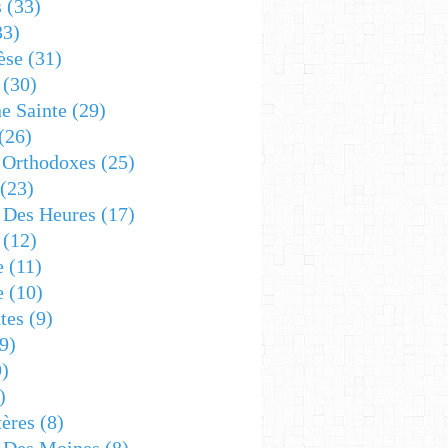
s
(33)
33)
èse
(31)
(30)
e Sainte
(29)
(26)
 Orthodoxes
(25)
(23)
s Des Heures
(17)
(12)
e
(11)
e
(10)
tes
(9)
9)
)
)
ères
(8)