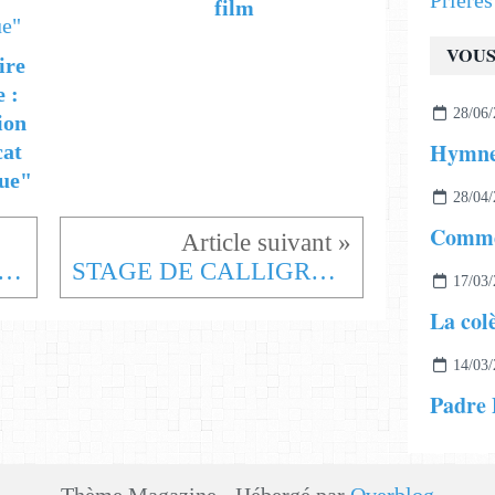
Prière
film
VOUS
ire
e :
28/06/
ion
cat
ue"
28/04/
rticles de votre Reader cette semaine
STAGE DE CALLIGRAPHIE A GORZE
17/03/
La col
14/03/
Padre P