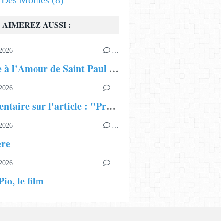
s Des Moines
(8)
 AIMEREZ AUSSI :
2026
…
Hymne à l'Amour de Saint Paul Apôtre
2026
…
Commentaire sur l'article : "Présentation du Patriarcat Œcuménique"
2026
…
ère
2026
…
io, le film