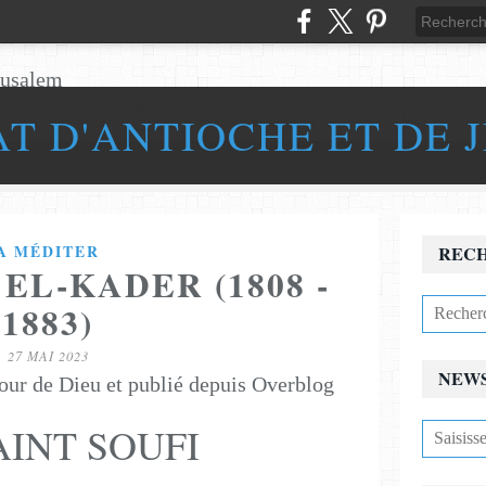
AT D'ANTIOCHE ET DE 
A MÉDITER
REC
EL-KADER (1808 -
1883)
27 MAI 2023
NEW
our de Dieu et publié depuis Overblog
AINT SOUFI