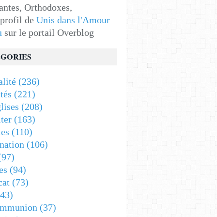
antes, Orthodoxes,
 profil de
Unis dans l'Amour
u
sur le portail Overblog
GORIES
alité
(236)
tés
(221)
lises
(208)
ter
(163)
es
(110)
nation
(106)
(97)
es
(94)
cat
(73)
43)
ommunion
(37)