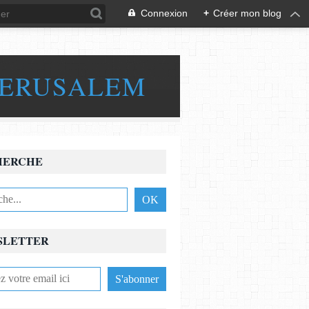
Connexion
+
Créer mon blog
JERUSALEM
HERCHE
SLETTER