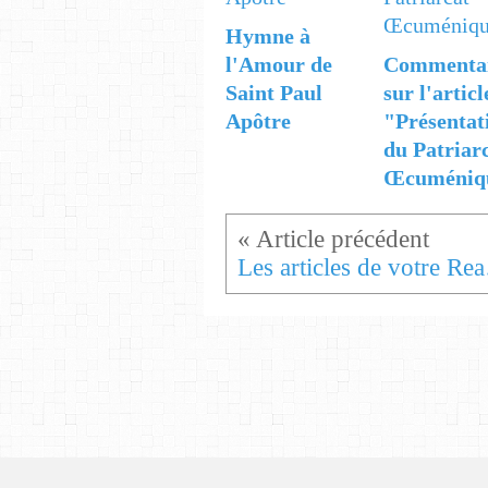
Hymne à
l'Amour de
Commenta
Saint Paul
sur l'articl
Apôtre
"Présentat
du Patriar
Œcuméniq
Les a