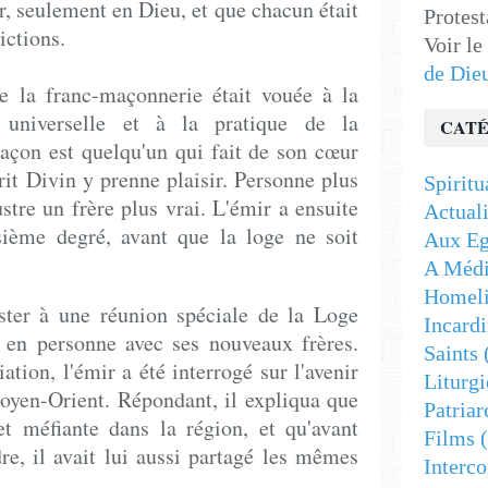
r, seulement en Dieu, et que chacun était
Protest
ictions.
Voir le
de Die
e la franc-maçonnerie était vouée à la
 universelle et à la pratique de la
CATÉ
maçon est quelqu'un qui fait de son cœur
it Divin y prenne plaisir. Personne plus
Spiritu
lustre un frère plus vrai. L'émir a ensuite
Actuali
sième degré, avant que la loge ne soit
Aux Eg
A Médi
Homeli
ister à une réunion spéciale de la Loge
Incardi
r en personne avec ses nouveaux frères.
Saints
iation, l'émir a été interrogé sur l'avenir
Liturgi
oyen-Orient. Répondant, il expliqua que
Patriar
et méfiante dans la région, et qu'avant
Films
(
dre, il avait lui aussi partagé les mêmes
Interc