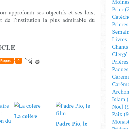
Moine
Prier
(
oir approfondi ses objectifs et ses lois,
Catéch
it de l'institution la plus admirable du
Prieres
Semain
Livres
ICLE
Chants
Clergé
Prière
Repost
0
Paques
Carem
Carêm
Archon
Islam
(
Noel
(9
Paix
(9
La colère
Monast
Padre Pio, le