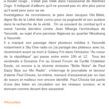
à boulet rouge , n'était pas mêlé dans l'assassinat de Martinez
Zogo. Il indiquait d'ailleurs qu'il ne pouvait pas en dire plus parce
qu'il avait peur pour sa vie.
Investigateur de circonstance, le père Jean Jacques Ola Bébé,
digne fils de la Lékié était connu pour sa pugnacité et son audace
dans la recherche de la vérité. On se souvient du combat qu'il a
mené l'année dernière contre Jean Mbarga l'archevêque de
Yaoundé, au sujet d'une paroisse litigieuse au quartier Nkoabang
à Yaoundé.
Il a marqué son passage dans plusieurs médias à Yaoundé
notamment à Sky One radio où j'ai partagé des plateaux avec lui,
récemment avant sa mort à Galaxy Fm dans l'émission "Au coeur
de la république" qui passe entre entre 10h et 12. Tous les
vendredis à Dunamis Fm au Grand Forum de Cyrille Châtelain
Ewolo, où encore à la récente émission "Boîte Noire" de Paul
Daizy Biya sur Mo Radio", s'interroge le journaliste et lanceur
d'alerte Paul Chouta, lui-même, menacé d'assassinat par un clan
de tueurs et mafieux non encore identifié. Paul Chouta fait partie
d'une des listes en circulation sur les réseaux sociaux, et le
donnant comme devant être assassiné.
#Actualités