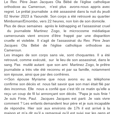
Le Rev. Père Jean Jacques Ola Bébé de l'église catholique
orthodoxe au Cameroun, n'est plus avons-nous appris avec
regret. Le prélat journaliste a été assassiné dans la nuit du jeudi
02 février 2023 à Yaoundé. Son corps a été retrouvé au quartier
Mimboman/Emombo, vers 22 heures, non loin de son domicile.
Plus de deux semaines après le kidnapping et l'assassinat cruel
du journaliste Martinez Zogo, le microcosme médiatique
camerounais vient encore d'être frappé par une disparition
cruelle et violebte. Il s'agit de l'assassinat du Rev. Père Jean
Jacques Ola Bébé de l'église catholique orthodoxe au
Cameroun.
Les images de son corps sans vie, sont choquantes. Il a été
retrouvé, comme exécuté, sur le lieu de son assassinat, dans le
sang. Pas mutilé autant que son ami Martinez Zogo, le prêtre
journaliste a très vite été reconnu et par sa famille, notamment
son épouse, ainsi que par des confrères.
<<Son épouse Myriame que nous avons eu au téléphone
confirme son décès et nous fait savoir que son mari était filé par
des inconnus. Elle nous a confié que c'est tôt ce matin qu'elle a
reçu un coup de fil lui annonçant son décès. "Papa je suis finie !
Je suis Finie, Paul. Jacques Jacques est parti. Je vais vivre
comment ? Les enfants demandent leur père et je suis incapable
de répondre. Hier soir aux environs de 17h il est arrivé à la
maison et m'a dit qu'il a remarqué qu'il est suivi par les gens et