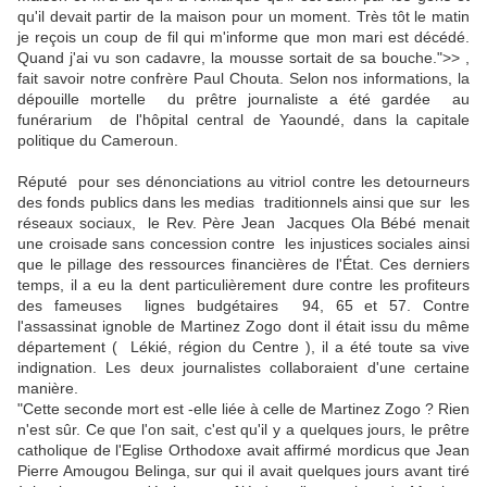
qu'il devait partir de la maison pour un moment. Très tôt le matin
je reçois un coup de fil qui m'informe que mon mari est décédé.
Quand j'ai vu son cadavre, la mousse sortait de sa bouche.">> ,
fait savoir notre confrère Paul Chouta. Selon nos informations, la
dépouille mortelle du prêtre journaliste a été gardée au
funérarium de l'hôpital central de Yaoundé, dans la capitale
politique du Cameroun.
Réputé pour ses dénonciations au vitriol contre les detourneurs
des fonds publics dans les medias traditionnels ainsi que sur les
réseaux sociaux, le Rev. Père Jean Jacques Ola Bébé menait
une croisade sans concession contre les injustices sociales ainsi
que le pillage des ressources financières de l'État. Ces derniers
temps, il a eu la dent particulièrement dure contre les profiteurs
des fameuses lignes budgétaires 94, 65 et 57. Contre
l'assassinat ignoble de Martinez Zogo dont il était issu du même
département ( Lékié, région du Centre ), il a été toute sa vive
indignation. Les deux journalistes collaboraient d'une certaine
manière.
"Cette seconde mort est -elle liée à celle de Martinez Zogo ? Rien
n'est sûr. Ce que l'on sait, c'est qu'il y a quelques jours, le prêtre
catholique de l'Eglise Orthodoxe avait affirmé mordicus que Jean
Pierre Amougou Belinga, sur qui il avait quelques jours avant tiré