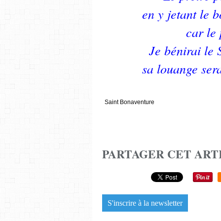
en y jetant le 
car le 
Je bénirai le 
sa louange sera
Saint Bonaventure
PARTAGER CET ART
S'inscrire à la newsletter