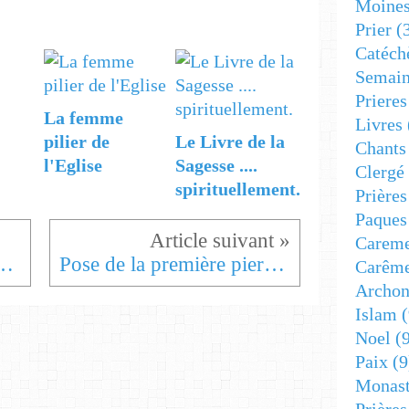
Moine
Prier
(
Catéch
Semain
Prieres
La femme
Livres
pilier de
Le Livre de la
Chants
l'Eglise
Sagesse ....
Clergé
spirituellement.
Prière
Paques
Carem
êché des Saints Pierre et Paul Congo RDC
Pose de la première pierre de la cathédrale de BOMA BUNGU
Carêm
Archon
Islam
(
Noel
(9
Paix
(9
Monast