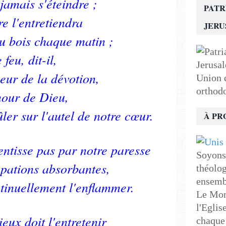
 jamais s'éteindre ;
PATR
re l'entretiendra
JER
du bois chaque matin ;
 feu, dit-il,
veur de la dévotion,
Union d
orthod
mour de Dieu,
ûler sur l'autel de notre cœur.
À PR
lentisse pas par notre paresse
Soyons 
pations absorbantes,
théolog
ensemb
tinuellement l'enflammer.
Le Mon
l'Eglis
ieux doit l'entretenir
chaque 