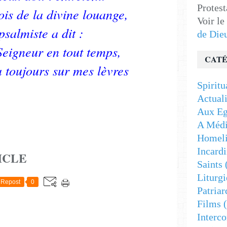
Protest
bois de la divine louange,
Voir le
psalmiste a dit :
de Die
Seigneur en tout temps,
CATÉ
 toujours sur mes lèvres
Spiritu
Actuali
Aux Eg
A Médi
Homeli
Incardi
ICLE
Saints
Liturgi
Repost
0
Patriar
Films
(
Interc