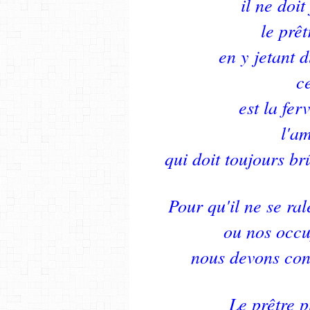
il ne doit
le prêt
en y jetant 
ce
est la fer
l'a
qui doit toujours br
Pour qu'il ne se ra
ou nos occu
nous devons con
Le prêtre p