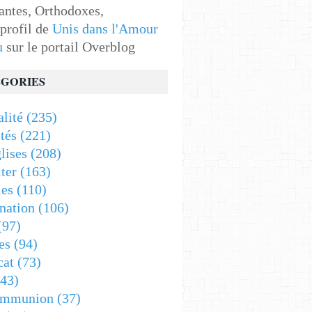
antes, Orthodoxes,
 profil de
Unis dans l'Amour
u
sur le portail Overblog
GORIES
alité
(235)
tés
(221)
lises
(208)
ter
(163)
es
(110)
nation
(106)
(97)
es
(94)
cat
(73)
43)
ommunion
(37)