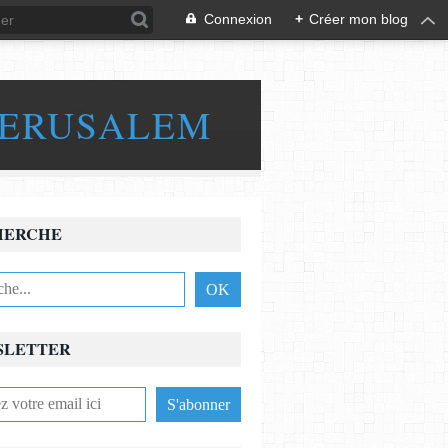
Connexion
+
Créer mon blog
JERUSALEM
HERCHE
SLETTER