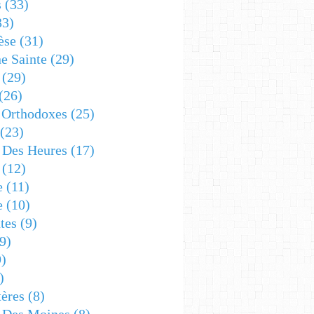
s
(33)
33)
èse
(31)
e Sainte
(29)
(29)
(26)
 Orthodoxes
(25)
(23)
s Des Heures
(17)
(12)
e
(11)
e
(10)
tes
(9)
9)
)
)
ères
(8)