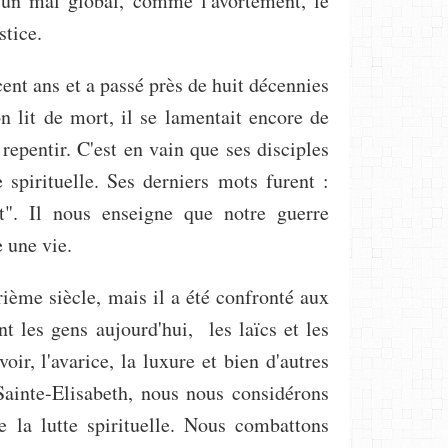
un mal global, comme l'avortement, le
stice.
ent ans et a passé près de huit décennies
n lit de mort, il se lamentait encore de
repentir. C'est en vain que ses disciples
e spirituelle. Ses derniers mots furent :
t". Il nous enseigne que notre guerre
e une vie.
ième siècle, mais il a été confronté aux
t les gens aujourd'hui, les laïcs et les
oir, l'avarice, la luxure et bien d'autres
Sainte-Elisabeth, nous nous considérons
la lutte spirituelle. Nous combattons