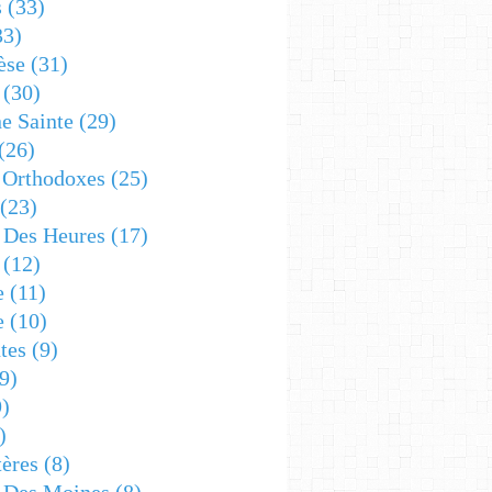
s
(33)
33)
èse
(31)
(30)
e Sainte
(29)
(26)
 Orthodoxes
(25)
(23)
s Des Heures
(17)
(12)
e
(11)
e
(10)
tes
(9)
9)
)
)
ères
(8)