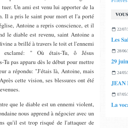
Prière
 tuer. Un ami est venu lui apporter de la
VOUS
 Il a pris le saint pour mort et l'a porté
'église, Antoine a repris conscience, et il
22/07/
nd le diable est revenu, saint Antoine a
Les Sa
vine a brillé à travers le toit et l'ennemi
est exclamé: " Où étais-Tu, ô Jésus
28/06/
s-Tu pas apparu dès le début pour mettre
ur a répondu: "J'étais là, Antoine, mais
24/05/
Après cette vision, ses blessures ont été
revenues.
07/05/
tre que le diable est un ennemi violent,
La voc
mondaine nous apprend à négocier avec un
s qu'il est trop risqué de l'attaquer de