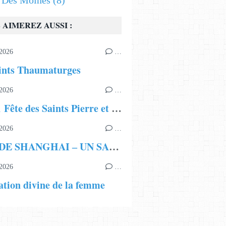
s Des Moines
(8)
 AIMEREZ AUSSI :
2026
…
ints Thaumaturges
2026
…
29 juin Fête des Saints Pierre et Paul
2026
…
JEAN DE SHANGHAI ‒ UN SAINT ET UN THAUMATURGE MODERNE
2026
…
ation divine de la femme