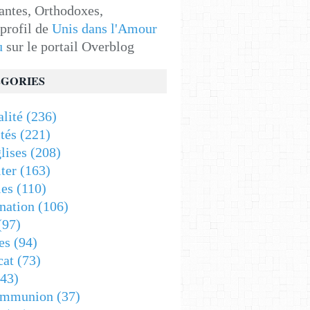
antes, Orthodoxes,
 profil de
Unis dans l'Amour
u
sur le portail Overblog
GORIES
alité
(236)
tés
(221)
lises
(208)
ter
(163)
es
(110)
nation
(106)
(97)
es
(94)
cat
(73)
43)
ommunion
(37)