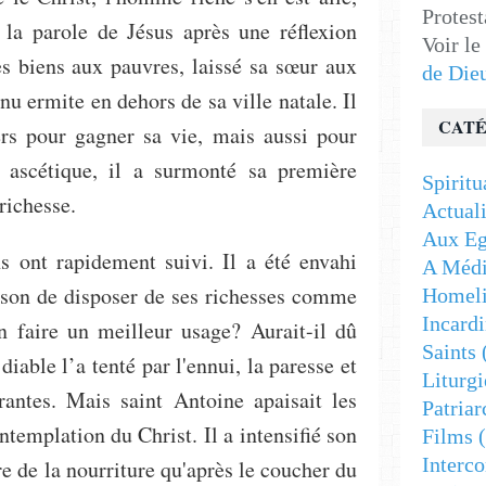
Protest
 la parole de Jésus après une réflexion
Voir le
es biens aux pauvres, laissé sa sœur aux
de Die
nu ermite en dehors de sa ville natale. Il
CATÉ
ers pour gagner sa vie, mais aussi pour
 ascétique, il a surmonté sa première
Spiritu
 richesse.
Actuali
Aux Eg
ns ont rapidement suivi. Il a été envahi
A Médi
raison de disposer de ses richesses comme
Homeli
Incardi
 en faire un meilleur usage? Aurait-il dû
Saints
diable l’a tenté par l'ennui, la paresse et
Liturgi
antes. Mais saint Antoine apaisait les
Patriar
ontemplation du Christ. Il a intensifié son
Films
(
Interc
re de la nourriture qu'après le coucher du