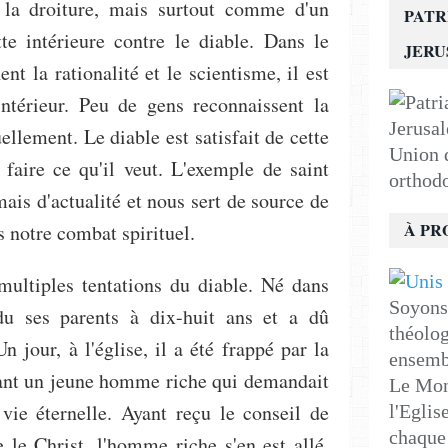
la droiture, mais surtout comme d'un
PATR
te intérieure contre le diable. Dans le
JER
t la rationalité et le scientisme, il est
intérieur. Peu de gens reconnaissent la
uellement. Le diable est satisfait de cette
Union d
e faire ce qu'il veut. L'exemple de saint
orthod
ais d'actualité et nous sert de source de
À PR
s notre combat spirituel.
multiples tentations du diable. Né dans
Soyons 
du ses parents à dix-huit ans et a dû
théolog
 jour, à l'église, il a été frappé par la
ensemb
nant un jeune homme riche qui demandait
Le Mon
vie éternelle. Ayant reçu le conseil de
l'Eglis
chaque 
 le Christ, l'homme riche s'en est allé,