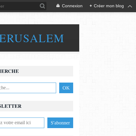
Connexion
+
Créer mon blog
JERUSALEM
HERCHE
SLETTER