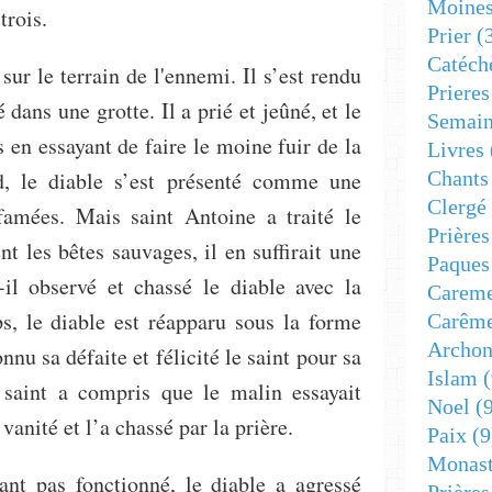
Moine
trois.
Prier
(
Catéch
 sur le terrain de l'ennemi. Il s’est rendu
Prieres
 dans une grotte. Il a prié et jeûné, et le
Semain
 en essayant de faire le moine fuir de la
Livres
d, le diable s’est présenté comme une
Chants
Clergé
amées. Mais saint Antoine a traité le
Prière
ent les bêtes sauvages, il en suffirait une
Paques
-il observé et chassé le diable avec la
Carem
s, le diable est réapparu sous la forme
Carêm
Archon
u sa défaite et félicité le saint pour sa
Islam
(
 saint a compris que le malin essayait
Noel
(9
a vanité et l’a chassé par la prière.
Paix
(9
Monast
ant pas fonctionné, le diable a agressé