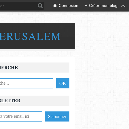
Connexion
+
Créer mon blog
JERUSALEM
HERCHE
SLETTER