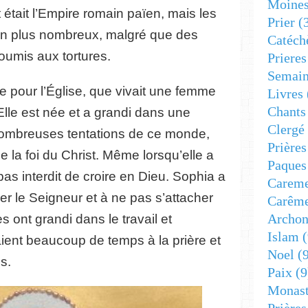
Moine
 était l’Empire romain païen, mais les
Prier
(
 en plus nombreux, malgré que des
Catéch
soumis aux tortures.
Prieres
Semain
ile pour l’Église, que vivait une femme
Livres
Chants
Elle est née et a grandi dans une
Clergé
 nombreuses tentations de ce monde,
Prière
e la foi du Christ. Même lorsqu’elle a
Paques
pas interdit de croire en Dieu. Sophia a
Carem
imer le Seigneur et à ne pas s’attacher
Carêm
Archon
es ont grandi dans le travail et
Islam
(
aient beaucoup de temps à la prière et
Noel
(9
ls.
Paix
(9
Monast