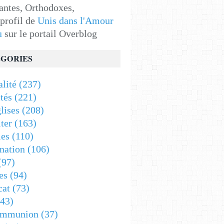
antes, Orthodoxes,
 profil de
Unis dans l'Amour
u
sur le portail Overblog
GORIES
alité
(237)
tés
(221)
lises
(208)
ter
(163)
es
(110)
nation
(106)
(97)
es
(94)
cat
(73)
43)
ommunion
(37)