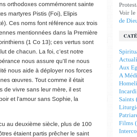
iens orthodoxes commémorent sainte
Protest
Voir le
tes martyres Pistis (Foi), Elipis
de Die
té). Ces noms font référence aux trois
iennes mentionnées dans la Première
CATÉ
orinthiens (1 Co 13); ces vertus sont
Spiritu
lut de chacun. La foi, c’est notre
Actuali
pérance nous assure qu'Il ne nous
Aux Eg
ité nous aide à déployer nos forces
A Médi
onnes œuvres. Tout comme il était
Homeli
es de vivre sans leur mère, il est
Incardi
spoir et l’amour sans Sophie, la
Saints
Liturgi
Patriar
Films
(
cu au deuxième siècle, plus de 100
Interc
tres étaient partis prêcher le saint