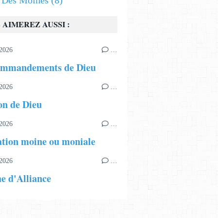
s Des Moines
(8)
 AIMEREZ AUSSI :
2026
…
ommandements de Dieu
2026
…
on de Dieu
2026
…
tion moine ou moniale
2026
…
e d'Alliance