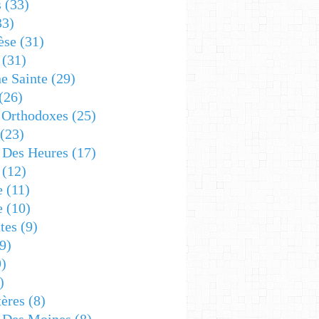
s
(33)
33)
èse
(31)
(31)
e Sainte
(29)
(26)
 Orthodoxes
(25)
(23)
s Des Heures
(17)
(12)
e
(11)
e
(10)
tes
(9)
9)
)
)
ères
(8)