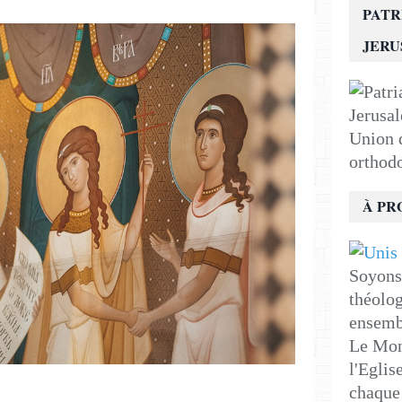
PATR
JER
Union d
orthod
À PR
Soyons 
théolog
ensemb
Le Mon
l'Eglis
chaque 