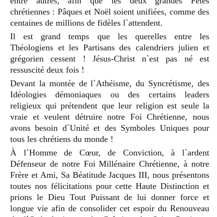
entre autres, afin que les deux grandes Fêtes
chrétiennes
: Pâ
ques et No
ë
l soient unifiées, comme des
centaines de millions de fidè
les l`attendent.
Il est grand temps que les querelles entre les
Théologiens et les Partisans des calendriers julien et
grégorien cessent
! J
ésus-Christ n`est pas né est
ressuscité deux fois
!
Devant la monté
e de l`Ath
éisme, du Syncrétisme, des
Idéologies démoniaques ou des certains leaders
religieux qui prétendent que leur religion est seule la
vraie et veulent détruire notre Foi Chrétienne, nous
avons besoin d`Unité et des Symboles Uniques pour
tous les chrétiens du monde
!
À l`Homme de Cœur, de Conviction, à
l`ardent
D
éfenseur de notre Foi Millénaire Chrétienne, à notre
Frère et Ami, Sa Béatitude Jacques III, nous présentons
toutes nos félicitations pour cette Haute Distinction et
prions le Dieu Tout Puissant de lui donner force et
longue vie afin de consolider cet espoir du Renouveau