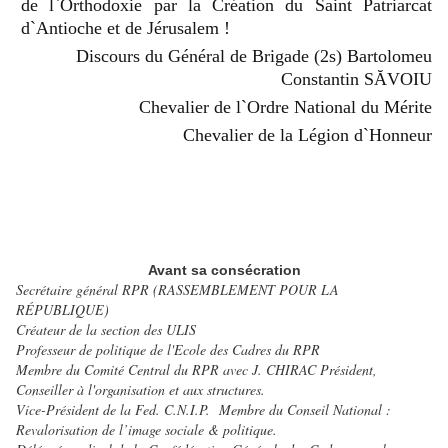
de l`Orthodoxie par la Création du Saint Patriarcat
d`Antioche et de Jé
rusalem
!
Discours du Gé
n
é
ral de Brigade (2s) Bartolomeu
Constantin S
Ă
VOIU
Chevalier de l`Ordre National du Mé
rite
Chevalier de la Légion d`Honneur
Avant sa consécration
Secrétaire général RPR (RASSEMBLEMENT POUR LA
RÉPUBLIQUE)
Créateur de la section des ULIS
Professeur de politique de l'Ecole des Cadres du RPR
Membre du Comité Central du RPR avec J. CHIRAC Président,
Conseiller à l'organisation et aux structures.
Vice-Président de la Fed. C.N.I.P. Membre du Conseil National :
Revalorisation de l’image sociale & politique.