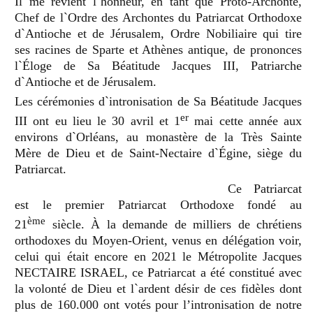
Il me revient l`honneur, en tant que Proto-Archonte,
Chef de l`Ordre des Archontes du Patriarcat Orthodoxe
d`Antioche et de Jérusalem, Ordre Nobiliaire qui tire
ses racines de Sparte et Athènes antique, de prononces
l`Éloge de Sa Béatitude Jacques III, Patriarche
d`Antioche et de Jé
rusalem.
Les cé
r
émonies d`intronisation de Sa Béatitude Jacques
er
III ont eu lieu le 30 avril et 1
mai cette année aux
environs d`Orléans, au monastère de la Très Sainte
Mère de Dieu et de Saint-Nectaire d`É
gine, si
ège du
Patriarcat.
Ce Patriarcat
est le premier Patriarcat Orthodoxe fondé
au
è
me
21
si
è
cle.
À la demande de milliers de chrétiens
orthodoxes du Moyen-Orient, venus en dé
l
égation voir,
celui qui était encore en 2021 le Métropolite Jacques
NECTAIRE ISRAEL, ce Patriarcat a é
t
é constitué avec
la volonté de Dieu et l`ardent désir de ces fidèles dont
plus de 160.000 ont votés pour l’intronisation de notre