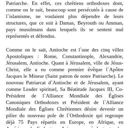
Patriarche. En effet, ces chrétiens orthodoxes dont,
comme on le sait, beaucoup sont persé
cut
é
s
à cause de
l`islamisme, ne voulaient plus dépendre de leurs
structures, que ce soit à Damas, Beyrouth ou Amman,
pays musulmans dans lesquels ils se sentent mal
repré
sent
és et défendus.
Comme on le sait, Antioche est l`une des cinq villes
Apostoliques
: Rome, Constantinople, Alexandrie,
J
érusalem, Antioche. Quant à
J
érusalem, ville de Jésus-
Christ, elle a eu comme premier é
v
ê
que l`Ap
ô
tre
Jacques le Mineur (Saint patron de notre Patriarche). Le
nouveau Patriarcat d`Antioche et de Jérusalem, ayant
comme Leader spirituel, Sa Béatitude Jacques III, Co-
Président de l`Alliance Mondiale des Églises
Canoniques Orthodoxes et Président de l`Alliance
Mondiale des Églises Chrétiennes désire devenir un
pilier du nouveau pole de l`Orthodoxie qui regroupe
déjà 75 Pays répartis en Europe, en Afrique, en