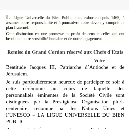
L
a Ligue Universelle du Bien Public nous exhorte depuis 1465, à
assumer notre responsabilité et à poursuivre notre devoir y compris au
plan fraternel.
Cette distinction est une promesse au proﬁt de ceux et celles qui ont
besoin de notre sensibilité humaine et de notre engagement.
Remise du Grand Cordon réservé aux Chefs d'Etats
Votre
Béatitude Jacques III, Patriarche d`Antioche et de
Jé
rusalem.
Je suis particulièrement heureux de participer ce soir à
cette cé
r
émonie au cours de laquelle des
personnalité
s
é
minentes de la Soci
é
t
é Civile sont
distinguées par la Prestigieuse Organisation pluri-
centenaire, reconnue par les Nations Unies et
l`UNESCO
–
LA LIGUE UNIVERSELLE DU BIEN
PUBLIC.