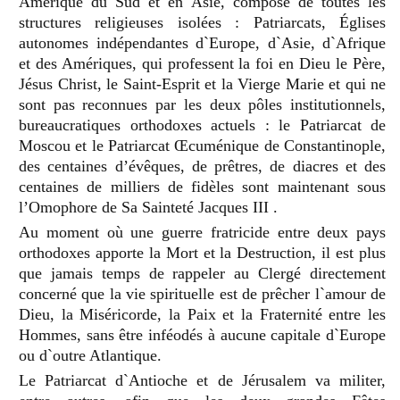
Amérique du Sud et en Asie, composé de toutes les
structures religieuses isolé
es
: Patriarcats, Églises
autonomes indépendantes d`Europe, d`Asie, d`Afrique
et des Amériques, qui professent la foi en Dieu le Pè
re,
J
ésus Christ, le Saint-Esprit et la Vierge Marie et qui ne
sont pas reconnues par les deux p
ô
les institutionnels,
bureaucratiques orthodoxes actuels
: le Patriarcat de
Moscou et le Patriarcat
Œcum
énique de Constantinople,
des centaines d’évêques, de prêtres, de diacres et des
centaines de milliers de fidèles sont maintenant sous
l’Omophore de Sa Sainteté Jacques III
.
Au moment o
ù
une guerre fratricide entre deux pays
orthodoxes apporte la Mort et la Destruction, il est plus
que jamais temps de rappeler au Clergé directement
concerné que la vie spirituelle est de prêcher l`amour de
Dieu, la Miséricorde, la Paix et la Fraternité entre les
Hommes, sans ê
tre inf
é
od
é
s
à aucune capitale d`Europe
ou d`outre Atlantique.
Le Patriarcat d`Antioche et de Jérusalem va militer,