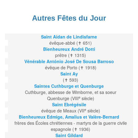
Autres Fêtes du Jour
Saint Aidan de Lindisfarne
évêque-abbé (✝ 651)
Bienheureux André Dotti
prêtre (✝ 1315)
Vénérable António José De Sousa Barroso
évêque de Porto (✝ 1918)
Saint Ay
(✝ 593)
Saintes Cuthburge et Quenburge
Cuthburge, abbesse de Wimborne, et sa soeur
e
Quenburge (VIII
siècle)
Saint Ebrégésile
e
évêque de Meaux (VII
siècle)
Bienheureux Edmige, Amalius et Valère-Bernard
frères des Écoles chrétiennes - martyrs de la guerre civile
espagnole (✝ 1936)
Saint Gildard