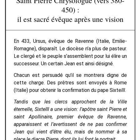
Saint Pierre Chrysologue (vers 380-
450) :
il est sacré évêque après une vision
En 433, Ursus, évêque de Ravenne (Italie, Emilie-
Romagne), disparaît. Le diocèse n’a plus de pasteur.
Le clergé et le peuple s’assemblent pour lui élire un
successeur. Un certain Jean est ainsi désigné.
Chacun est persuadé qu’il se montrera digne de
cette charge. Des prêtres sont envoyés à Rome
(Italie) pour obtenir la confirmation du pape Sixte
III.
Tandis que les clercs approchent de la Ville
éternelle, Sixte
III a une vision
: l’apôtre saint Pierre et
saint Apollinaire, premier évêque de Ravenne,
apparaissent et l’avertissent de ne pas confirmer
Jean qui vient d’être élu, mais de nommer à sa
place le diacre Pierre, dont ils lui font le portrait.