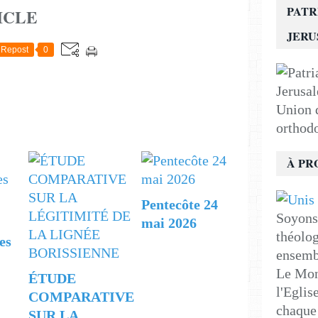
PATR
ICLE
JER
Repost
0
Union d
orthod
À PR
Pentecôte 24
Soyons 
mai 2026
théolog
es
ensemb
Le Mon
ÉTUDE
l'Eglis
COMPARATIVE
chaque 
SUR LA