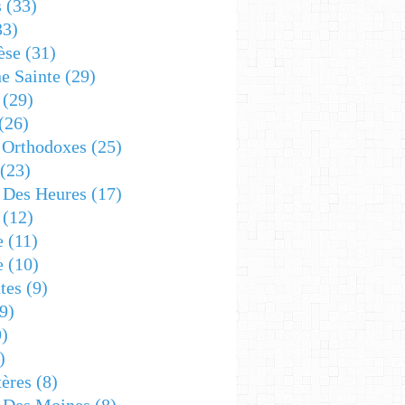
s
(33)
33)
èse
(31)
e Sainte
(29)
(29)
(26)
 Orthodoxes
(25)
(23)
s Des Heures
(17)
(12)
e
(11)
e
(10)
tes
(9)
9)
)
)
ères
(8)