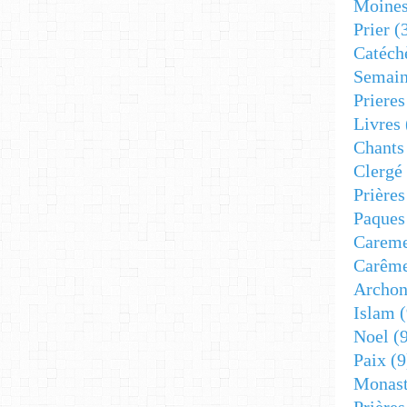
Moine
Prier
(
Catéch
Semain
Prieres
Livres
Chants
Clergé
Prière
Paques
Carem
Carêm
Archon
Islam
(
Noel
(9
Paix
(9
Monast