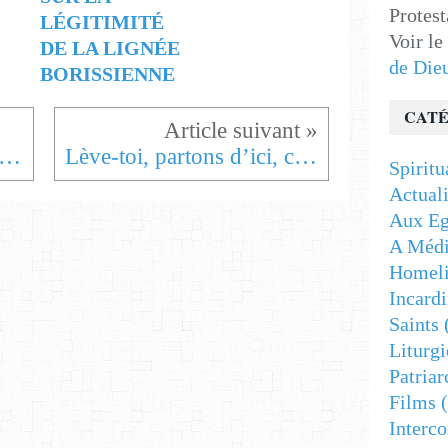
Protest
LÉGITIMITÉ
Voir le
DE LA LIGNÉE
de Die
BORISSIENNE
CATÉ
 les enfants : Les derniers jours de Jésus.
Lève-toi, partons d’ici, car tu es en moi et je suis en toi.
Spiritu
Actuali
Aux Eg
A Médi
Homeli
Incardi
Saints
Liturgi
Patriar
Films
(
Interc