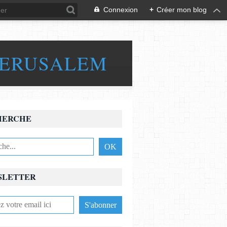
Connexion
+
Créer mon blog
JERUSALEM
HERCHE
SLETTER