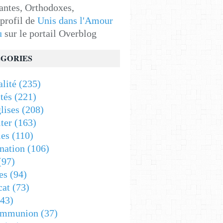
antes, Orthodoxes,
 profil de
Unis dans l'Amour
u
sur le portail Overblog
GORIES
alité
(235)
tés
(221)
lises
(208)
ter
(163)
es
(110)
nation
(106)
(97)
es
(94)
cat
(73)
43)
ommunion
(37)