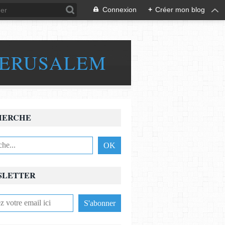
Connexion
+
Créer mon blog
JERUSALEM
HERCHE
SLETTER