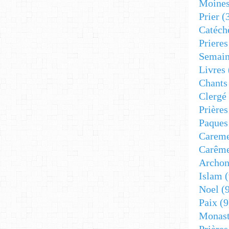
Moine
Prier
(
Catéch
Prieres
Semain
Livres
Chants
Clergé
Prière
Paques
Carem
Carêm
Archon
Islam
(
Noel
(9
Paix
(9
Monast