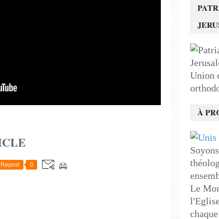
PATR
JER
Union d
orthod
À PR
ICLE
Soyons 
théolog
Repost
0
ensemb
Le Mon
l'Eglis
chaque 