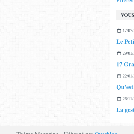
Prière
VOUS
17/07/
Le Pet
29/01/
17 Gra
22/01/
Qu'est
26/11/