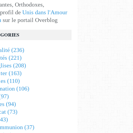
antes, Orthodoxes,
 profil de
Unis dans l'Amour
u
sur le portail Overblog
GORIES
alité
(236)
tés
(221)
lises
(208)
ter
(163)
es
(110)
nation
(106)
(97)
es
(94)
cat
(73)
43)
ommunion
(37)