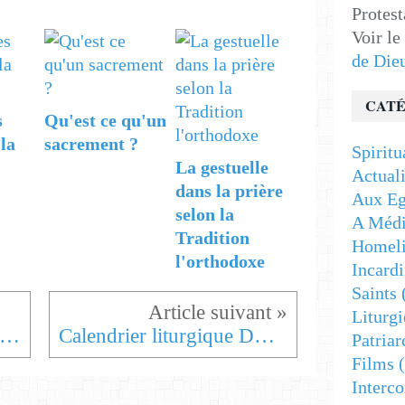
Protest
Voir le
de Die
CATÉ
s
Qu'est ce qu'un
la
sacrement ?
Spiritu
La gestuelle
Actuali
dans la prière
Aux Eg
selon la
A Médi
Tradition
Homeli
l'orthodoxe
Incardi
Saints
Liturgi
alendrier liturgique du 26 mars au 1er avril
Calendrier liturgique DU 1er avril au 7 avril
Patriar
Films
(
Interc