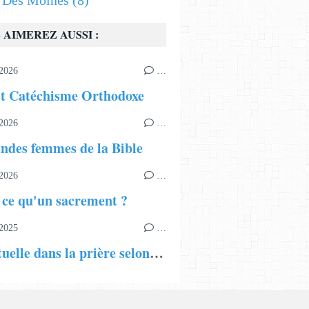
s Des Moines
(8)
 AIMEREZ AUSSI :
2026
…
it Catéchisme Orthodoxe
2026
…
ndes femmes de la Bible
2026
…
 ce qu'un sacrement ?
2025
…
La gestuelle dans la prière selon la Tradition l'orthodoxe