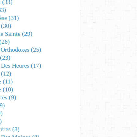
s
(33)
33)
èse
(31)
(30)
e Sainte
(29)
(26)
 Orthodoxes
(25)
(23)
s Des Heures
(17)
(12)
e
(11)
e
(10)
tes
(9)
9)
)
)
ères
(8)