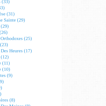
s
(33)
33)
èse
(31)
e Sainte
(29)
(29)
(26)
 Orthodoxes
(25)
(23)
s Des Heures
(17)
(12)
e
(11)
e
(10)
tes
(9)
9)
)
)
ères
(8)