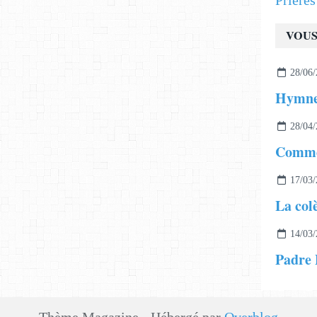
Prière
VOUS
28/06/
28/04/
17/03/
La col
14/03/
Padre P