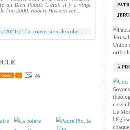
PATR
le du Bien Public C'était il y a vingt
de l'an 2000, Robert Hossein ven...
JER
http://religion-orthodoxe.eu/2021/01/la-conversion-de-robert-hossein.html
Union d
orthod
ICLE
À PR
Repost
0
Soyons 
théolog
ensemb
Le Mon
l'Eglis
chaque 