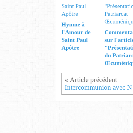
Hymne à
l'Amour de
Commenta
Saint Paul
sur l'articl
Apôtre
"Présentat
du Patriar
Œcuméniq
Interc