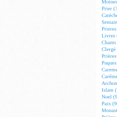
Moine
Prier
(
Catéch
Semain
Prieres
Livres
Chants
Clergé
Prière
Paques
Carem
Carêm
Archon
Islam
(
Noel
(9
Paix
(9
Monast