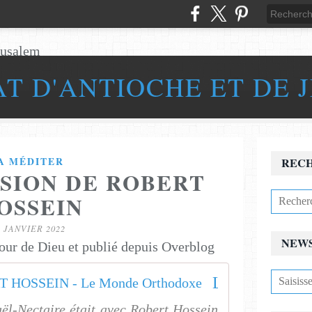
AT D'ANTIOCHE ET DE 
A MÉDITER
REC
SION DE ROBERT
OSSEIN
2 JANVIER 2022
NEW
our de Dieu et publié depuis Overblog
La conversion de ROBERT HOSSEIN - Le Monde Orthodoxe
aël-Nectaire était avec Robert Hossein