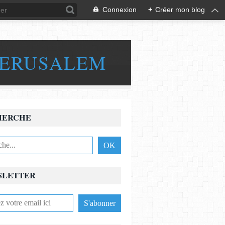
Connexion
+
Créer mon blog
JERUSALEM
HERCHE
SLETTER