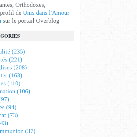
antes, Orthodoxes,
 profil de
Unis dans l'Amour
u
sur le portail Overblog
GORIES
alité
(235)
tés
(221)
lises
(208)
ter
(163)
es
(110)
nation
(106)
(97)
es
(94)
cat
(73)
43)
ommunion
(37)