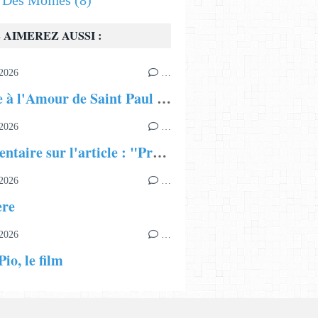
s Des Moines
(8)
 AIMEREZ AUSSI :
2026
…
Hymne à l'Amour de Saint Paul Apôtre
2026
…
Commentaire sur l'article : "Présentation du Patriarcat Œcuménique"
2026
…
ère
2026
…
io, le film