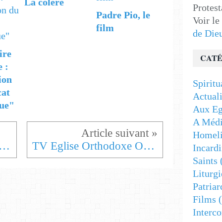
La colère
Protest
Padre Pio, le
Voir le
film
de Die
ire
CATÉ
e :
ion
Spiritu
cat
Actuali
ue"
Aux Eg
A Médi
Homeli
ommunion avec Notre Dame du perpétuel secours
TV Eglise Orthodoxe Occidentale
Incardi
Saints
Liturgi
Patriar
Films
(
Interc