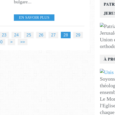
bulgare...
PATR
JER
EN SAVOIR PLUS
23
24
25
26
27
28
29
Union d
30
>
>>
orthod
À PR
Soyons 
théolog
ensemb
Le Mon
l'Eglis
chaque 