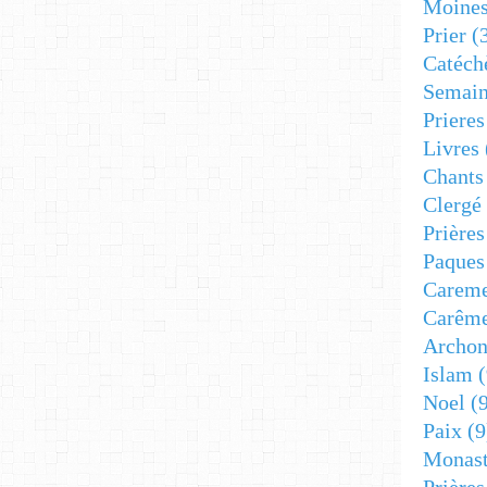
Moine
Prier
(
Catéch
Semain
Prieres
Livres
Chants
Clergé
Prière
Paques
Carem
Carêm
Archon
Islam
(
Noel
(9
Paix
(9
Monast