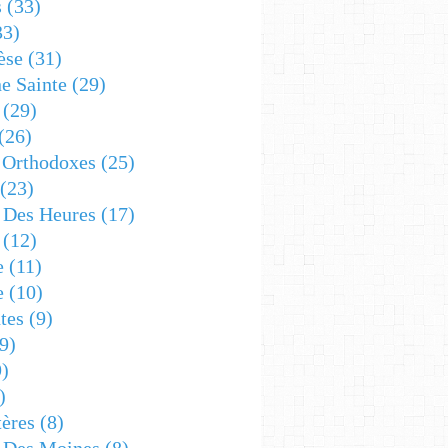
s
(33)
33)
èse
(31)
e Sainte
(29)
(29)
(26)
 Orthodoxes
(25)
(23)
s Des Heures
(17)
(12)
e
(11)
e
(10)
tes
(9)
9)
)
)
ères
(8)