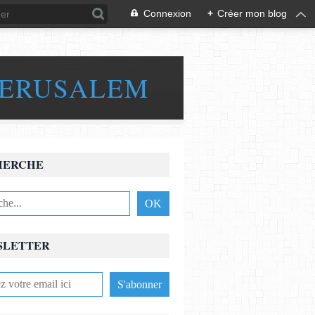
Connexion
+
Créer mon blog
JERUSALEM
HERCHE
SLETTER