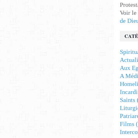
Protest
Voir le
de Die
CATÉ
Spiritu
Actuali
Aux Eg
A Médi
Homeli
Incardi
Saints
Liturgi
Patriar
Films
(
Interc