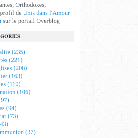
antes, Orthodoxes,
 profil de
Unis dans l'Amour
u
sur le portail Overblog
GORIES
alité
(235)
tés
(221)
lises
(208)
ter
(163)
es
(110)
nation
(106)
(97)
es
(94)
cat
(73)
43)
ommunion
(37)