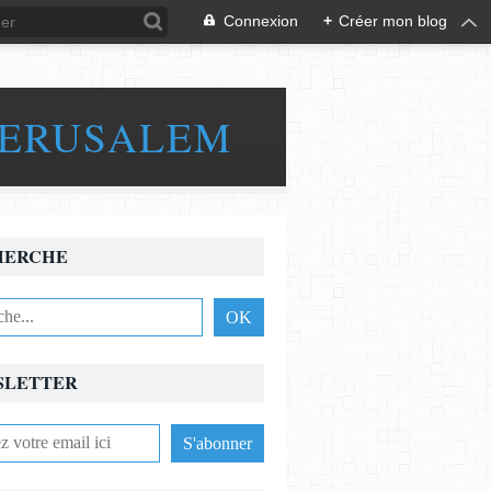
Connexion
+
Créer mon blog
JERUSALEM
HERCHE
SLETTER