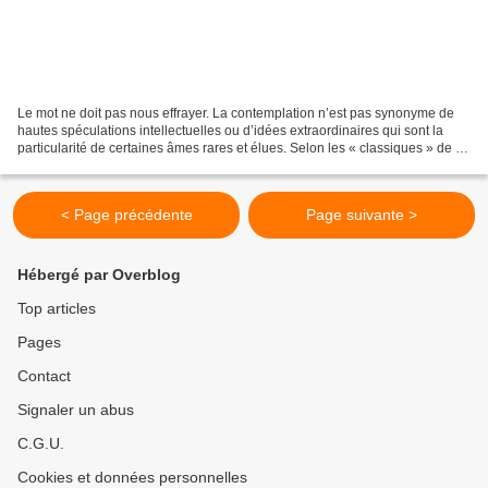
Le mot ne doit pas nous effrayer. La contemplation n’est pas synonyme de
hautes spéculations intellectuelles ou d’idées extraordinaires qui sont la
particularité de certaines âmes rares et élues. Selon les « classiques » de la
vie spirituelle, la contemplation...
< Page précédente
Page suivante >
Hébergé par Overblog
Top articles
Pages
Contact
Signaler un abus
C.G.U.
Cookies et données personnelles